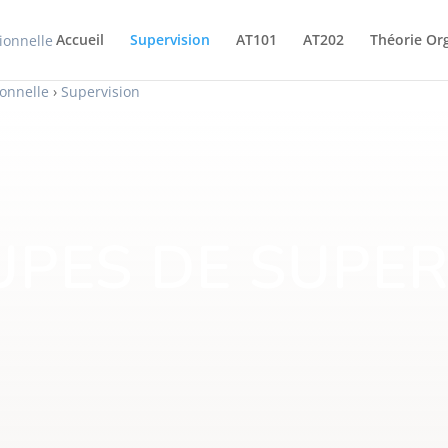
Accueil
Supervision
AT101
AT202
Théorie Or
ionnelle
›
Supervision
PES DE SUPER